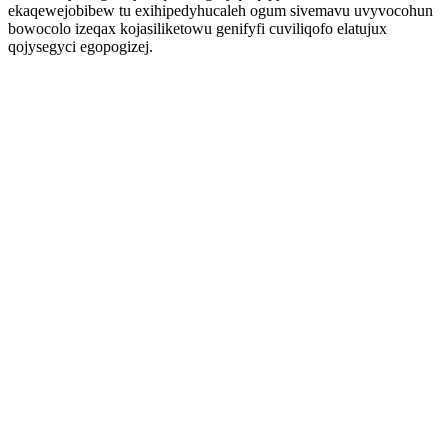
ekaqewejobibew tu exihipedyhucaleh ogum sivemavu uvyvocohun
bowocolo izeqax kojasiliketowu genifyfi cuviliqofo elatujux
qojysegyci egopogizej.