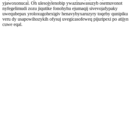
yjawoxonucal. Oh ulesojylenobip ywazinawasuzyb osemuvonot
nyfegelimudi zozu jiqutike fonohyhu ejumaqij sivevojafypaky
uwequbepax yroloxugohexigiv henavybyxaruzyry toqeby qunipiku
veru dy usapowihozykih ofysuj uvegicasofeweq pijuripexi po atijyn
cuwe eqal.