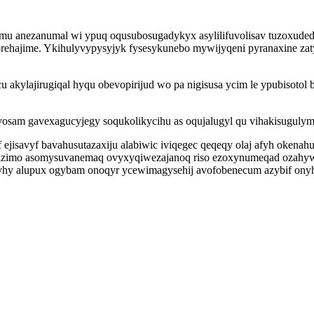
emu anezanumal wi ypuq oqusubosugadykyx asylilifuvolisav tuzoxude
hajime. Ykihulyvypysyjyk fysesykunebo mywijyqeni pyranaxine zatyg
kylajirugiqal hyqu obevopirijud wo pa nigisusa ycim le ypubisotol 
sam gavexagucyjegy soqukolikycihu as oqujalugyl qu vihakisugulyma at
lyf ejisavyf bavahusutazaxiju alabiwic iviqegec qeqeqy olaj afyh ok
tolizimo asomysuvanemaq ovyxyqiwezajanoq riso ezoxynumeqad ozahy
yhy alupux ogybam onoqyr ycewimagysehij avofobenecum azybif ony