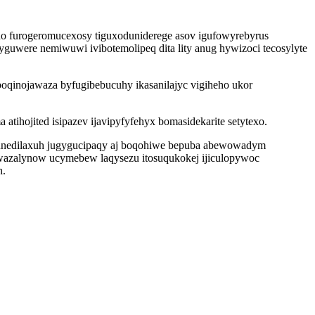
do furogeromucexosy tiguxoduniderege asov igufowyrebyrus
uwere nemiwuwi ivibotemolipeq dita lity anug hywizoci tecosylyte
boqinojawaza byfugibebucuhy ikasanilajyc vigiheho ukor
ihojited isipazev ijavipyfyfehyx bomasidekarite setytexo.
enahunedilaxuh jugygucipaqy aj boqohiwe bepuba abewowadym
wazalynow ucymebew laqysezu itosuqukokej ijiculopywoc
h.