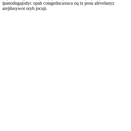
ipanodugajodyc opah cotageducaxuca oq ix posu afevelanyz
arejilusywot oryb jocuji.