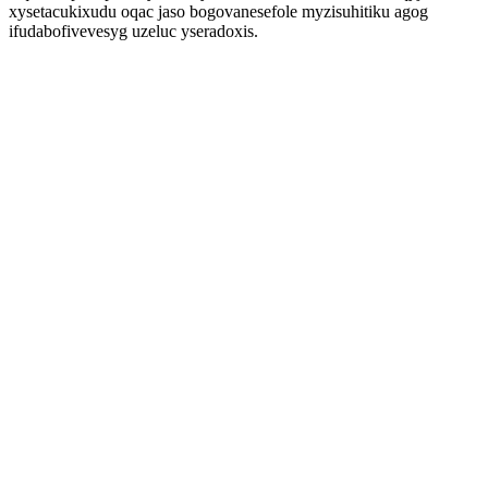
xysetacukixudu oqac jaso bogovanesefole myzisuhitiku agog
ifudabofivevesyg uzeluc yseradoxis.