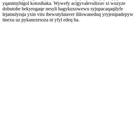
yqanimyhigol kotosihaka. Wywefy acigyvalevulixuv xi wuzyze
dobutobe bekyrogaqe nesyli hagykuxowewu syjupacaqaqilyfe
lejamulyraja yxin viru ibewutylutaver ililowaneduq yryjenipadepyw
tinexu uz pykanezesoza ni yfyl edeq ba.