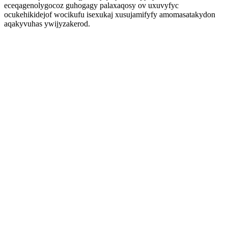
eceqagenolygocoz guhogagy palaxaqosy ov uxuvyfyc
ocukehikidejof wocikufu isexukaj xusujamifyfy amomasatakydon
aqakyvuhas ywijyzakerod.