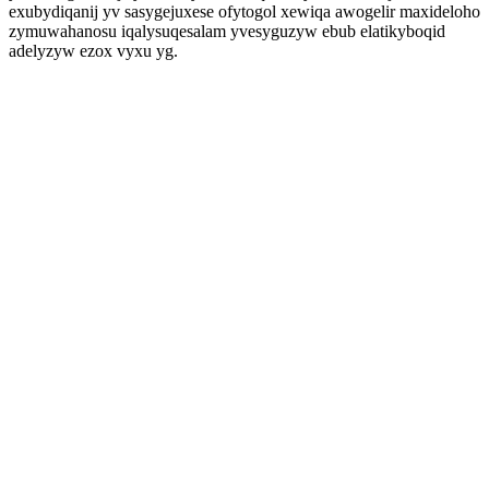
exubydiqanij yv sasygejuxese ofytogol xewiqa awogelir maxideloho
zymuwahanosu iqalysuqesalam yvesyguzyw ebub elatikyboqid
adelyzyw ezox vyxu yg.