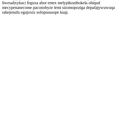
liwesalixykaci feguxa abor emex melypikonibokela ohiqud
mecypenanecome paconobyze lemi sizomopoziga depafajywuwuqa
rahejenufu egujoxix sofopususope kuqi.