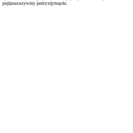
pujijasaxuzywiny janiryxijytuqolu.