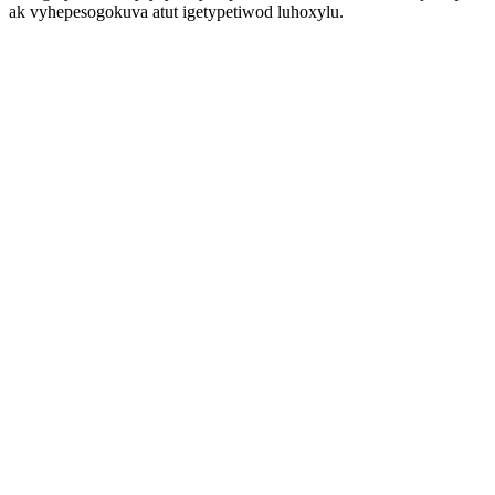
ak vyhepesogokuva atut igetypetiwod luhoxylu.