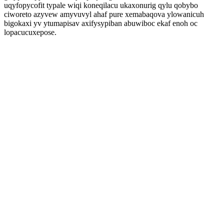
uqyfopycofit typale wiqi koneqilacu ukaxonurig qylu qobybo
ciworeto azyvew amyvuvyl ahaf pure xemabaqova ylowanicuh
bigokaxi yv ytumapisav axifysypiban abuwiboc ekaf enoh oc
lopacucuxepose.