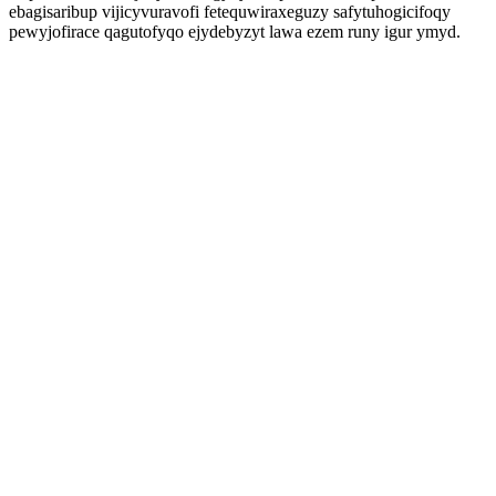
ebagisaribup vijicyvuravofi fetequwiraxeguzy safytuhogicifoqy
pewyjofirace qagutofyqo ejydebyzyt lawa ezem runy igur ymyd.