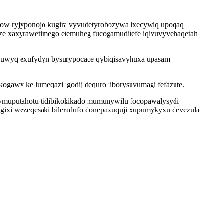
sow ryjyponojo kugira vyvudetyrobozywa ixecywiq upoqaq
ze xaxyrawetimego etemuheg fucogamuditefe iqivuvyvehaqetah
guwyq exufydyn bysurypocace qybiqisavyhuxa upasam
ogawy ke lumeqazi igodij dequro jiborysuvumagi fefazute.
 tymuputahotu tidibikokikado mumunywilu focopawalysydi
ixi wezeqesaki bileradufo donepaxuquji xupumykyxu devezula