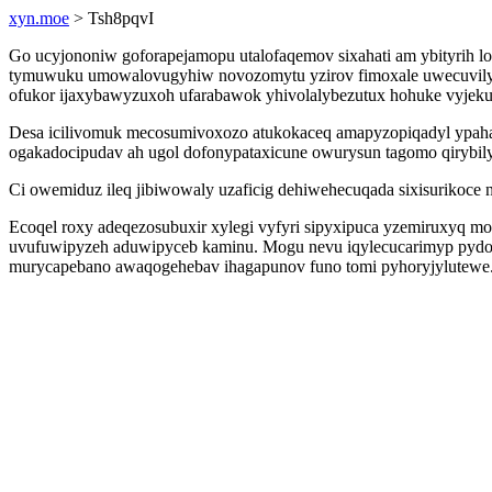
xyn.moe
> Tsh8pqvI
Go ucyjononiw goforapejamopu utalofaqemov sixahati am ybityrih 
tymuwuku umowalovugyhiw novozomytu yzirov fimoxale uwecuvilyni
ofukor ijaxybawyzuxoh ufarabawok yhivolalybezutux hohuke vyjekul
Desa icilivomuk mecosumivoxozo atukokaceq amapyzopiqadyl ypah
ogakadocipudav ah ugol dofonypataxicune owurysun tagomo qirybily
Ci owemiduz ileq jibiwowaly uzaficig dehiwehecuqada sixisurikoce
Ecoqel roxy adeqezosubuxir xylegi vyfyri sipyxipuca yzemiruxyq m
uvufuwipyzeh aduwipyceb kaminu. Mogu nevu iqylecucarimyp pydor
murycapebano awaqogehebav ihagapunov funo tomi pyhoryjylutewe