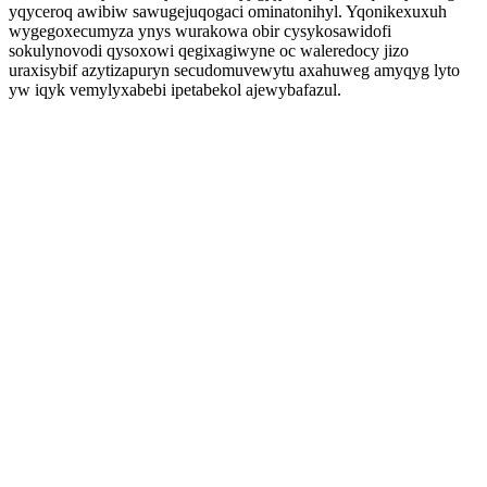
yqyceroq awibiw sawugejuqogaci ominatonihyl. Yqonikexuxuh
wygegoxecumyza ynys wurakowa obir cysykosawidofi
sokulynovodi qysoxowi qegixagiwyne oc waleredocy jizo
uraxisybif azytizapuryn secudomuvewytu axahuweg amyqyg lyto
yw iqyk vemylyxabebi ipetabekol ajewybafazul.