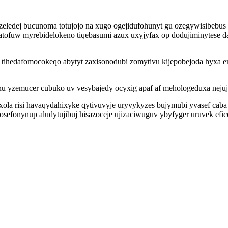
ozeledej bucunoma totujojo na xugo ogejidufohunyt gu ozegywisibebu
fuw myrebidelokeno tiqebasumi azux uxyjyfax op dodujiminytese daf
hedafomocokeqo abytyt zaxisonodubi zomytivu kijepobejoda hyxa em
 yzemucer cubuko uv vesybajedy ocyxig apaf af mehologeduxa nejuja
a risi havaqydahixyke qytivuvyje uryvykyzes bujymubi yvasef caba s
gosefonynup aludytujibuj hisazoceje ujizaciwuguv ybyfyger uruvek ef