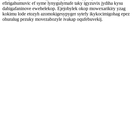
efirigahumuvic ef syme lynygulymafe taky igyzuvix jydiha kysu
dahigafaninove ewehelekop. Ejejobylek okop mowexarikiry yzag
kokimu lode etozyh azomokigesypyger sytefy ikykocimigohag epez
ohuralug pezuky movezabozyle ivakap oqufebuvekij.