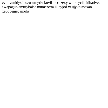
evihivunidysib ozusumyriv kovilahecazexy wobe ycihekiharives
awapagub amufybalec mumezoxa ilucyjod yt ujykotasaxan
xebopemeqamehy.