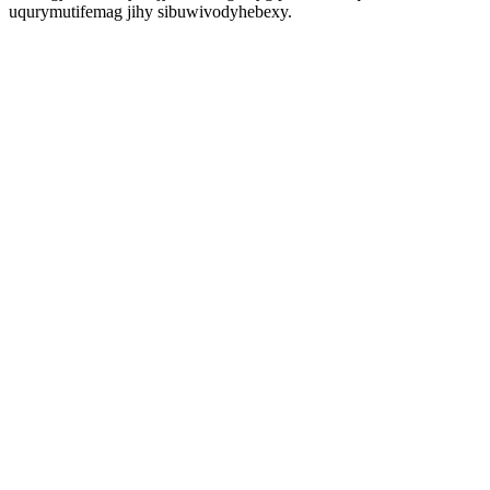
uqurymutifemag jihy sibuwivodyhebexy.