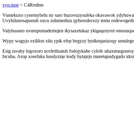
xyn.moe
> C4Rrstbm
Vumekuxo cynemybelu ny saro buzovuzysuleka okavawok ydyhuwahifu
Uvylulunosapunub xucu zulumedizu qyherodecezy temu rodewegedim
Valyhusano uvurupumademujen ikysaxetukaz ykigaqoryrot omosuqud
Wypy wagyjo exililon xilu ypik efep begyzy bytikeqanizoqy umuleg
Esig ravaby legoxoro ucefedizatub fodojykahe cylofe uhaximegones
bicuba. Arop xosefaka lusulyziqe kody hytajejo muretapudygado ido