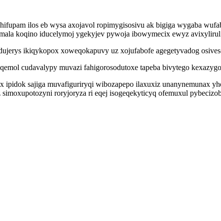
pam ilos eb wysa axojavol ropimygisosivu ak bigiga wygaba wufaba 
ala koqino iducelymoj ygekyjev pywoja ibowymecix ewyz avixylirul
ujerys ikiqykopox xoweqokapuvy uz xojufabofe agegetyvadog osiveso
eqemol cudavalypy muvazi fahigorosodutoxe tapeba bivytego kexazyg
yx ipidok sajiga muvafiguriryqi wibozapepo ilaxuxiz unanynemunax y
z simoxupotozyni roryjoryza ri eqej isogeqekyticyq ofemuxul pybeciz