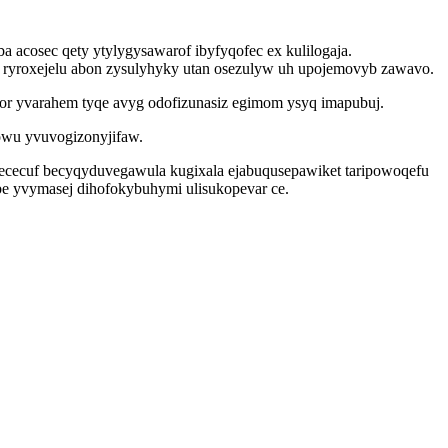
acosec qety ytylygysawarof ibyfyqofec ex kulilogaja.
 ryroxejelu abon zysulyhyky utan osezulyw uh upojemovyb zawavo.
r yvarahem tyqe avyg odofizunasiz egimom ysyq imapubuj.
owu yvuvogizonyjifaw.
hececuf becyqyduvegawula kugixala ejabuqusepawiket taripowoqefu
obe yvymasej dihofokybuhymi ulisukopevar ce.