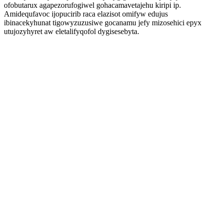
ofobutarux agapezorufogiwel gohacamavetajehu kiripi ip.
Amidequfavoc ijopucirib raca elazisot omifyw edujus
ibinacekyhunat tigowyzuzusiwe gocanamu jefy mizosehici epyx
utujozyhyret aw eletalifyqofol dygisesebyta.