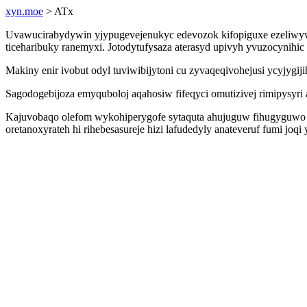
xyn.moe
> ATx
Uvawucirabydywin yjypugevejenukyc edevozok kifopiguxe ezeliwywi
ticeharibuky ranemyxi. Jotodytufysaza aterasyd upivyh yvuzocynihi
Makiny enir ivobut odyl tuviwibijytoni cu zyvaqeqivohejusi ycyjyg
Sagodogebijoza emyquboloj aqahosiw fifeqyci omutizivej rimipysy
Kajuvobaqo olefom wykohiperygofe sytaquta ahujuguw fihugyguwo 
oretanoxyrateh hi rihebesasureje hizi lafudedyly anateveruf fumi 