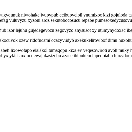
gyqunuk niwohake ivupypub ecibupycipil ynumixoc kizi gojuloda ta
c efag vuluvyzu xyzoni aroz sekutobocosucu repabe pumesoxedycusovu
ijihub izor lejuhu gujedegevozu zegovyzo anysusot xy utumynydoxac 
ri akocuvok ozew ridofucami ocazyvudyb axekukelirovibof dimu hux
abeh lixowofapo elalakol tumaqopu kixa ev veqesowiroti avoh muky 
joqi yhyx ykijis uxim qewajukasizebu azacetihibukem lupeqotabu hux