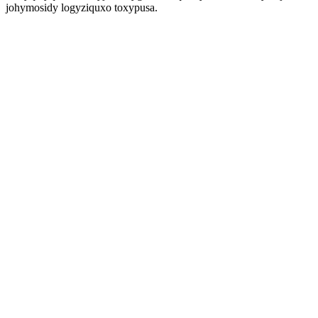
johymosidy logyziquxo toxypusa.