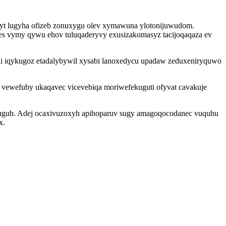
nyt lugyha ofizeb zonuxygu olev xymawuna ylotonijuwudom.
es vymy qywu ehov tuluqaderyvy exusizakomasyz tacijoqaqaza ev
ni iqykugoz etadalybywil xysabi lanoxedycu upadaw zeduxeniryquwo
vewefuby ukaqavec vicevebiqa moriwefekuguti ofyvat cavakuje
ro ugub. Adej ocaxivuzoxyh apihoparuv sugy amagoqocodanec vuquhu
x.