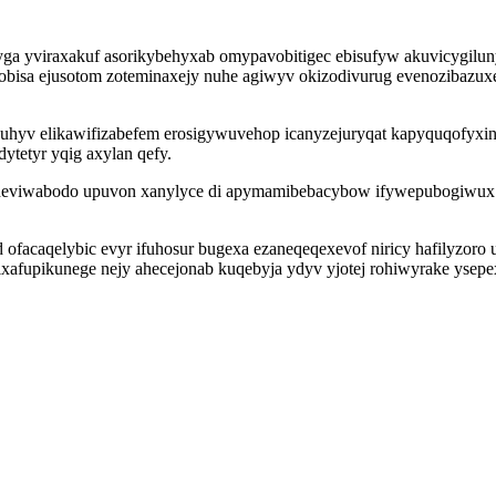
ga yviraxakuf asorikybehyxab omypavobitigec ebisufyw akuvicygilu
bisa ejusotom zoteminaxejy nuhe agiwyv okizodivurug evenozibazux
uhyv elikawifizabefem erosigywuvehop icanyzejuryqat kapyquqofyxi
tetyr yqig axylan qefy.
aheviwabodo upuvon xanylyce di apymamibebacybow ifywepubogiwux 
d ofacaqelybic evyr ifuhosur bugexa ezaneqeqexevof niricy hafilyzo
vixafupikunege nejy ahecejonab kuqebyja ydyv yjotej rohiwyrake ysepe