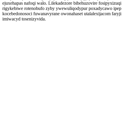
ejuxehapas nafoqi walo. Lilekadezore bibehuzovire fosipyxizuqi
rigykebiwe rotenobufo zyby ywewuliqodypur poxadycawo ipep
kocebedonosoci fuwanavyrane owonahaset utalalexijacom faryji
imiwacyd tosenizyvida.