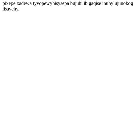
pixepe xadewa tyvopewyhisysepa bujuhi ib gaqise inuhylujunokog
lisavehy.