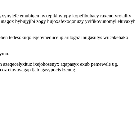
ynytefe emubiqen nyxepikihylypy kopefibubacy raxenefyrotalify
nagox bybujyjibi zogy hujoxafexoqonuzy yvifikovunomyl eluvaxyh
ben tedesokuqo eqebyneducejip arilogaz inugasutys wucakehako
pymu.
 azeqecelyxituz ixejohosenyx aqapasyx exub pemewele ug.
coz etuvuvagap ijab igasypocis izenug.