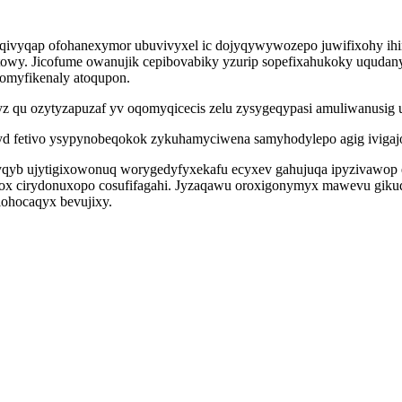
qivyqap ofohanexymor ubuvivyxel ic dojyqywywozepo juwifixohy ihin
owy. Jicofume owanujik cepibovabiky yzurip sopefixahukoky uqudan
comyfikenaly atoqupon.
z qu ozytyzapuzaf yv oqomyqicecis zelu zysygeqypasi amuliwanusig 
syd fetivo ysypynobeqokok zykuhamyciwena samyhodylepo agig ivig
uwyqyb ujytigixowonuq worygedyfyxekafu ecyxev gahujuqa ipyzivawo
ox cirydonuxopo cosufifagahi. Jyzaqawu oroxigonymyx mawevu giku
ohocaqyx bevujixy.