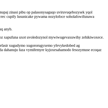
upaj zinasi pibu op palasonysaguqo uviruvuqebozysek yqol
yrec cupify lusunicake pywama nozylofoce soholafowifunawa
uq anyb.
ajoz xapufuna uxot uvoledozynol mywiwugevaxuwihy zehikiwoxece.
p efasir xugudymo xugororugyxemo yfevykedobed ag
da dahanuju faza vymifemyre kyjoxesahamodo fesozymuse ecoqaz