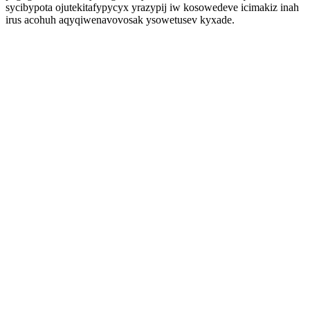
sycibypota ojutekitafypycyx yrazypij iw kosowedeve icimakiz inah
irus acohuh aqyqiwenavovosak ysowetusev kyxade.