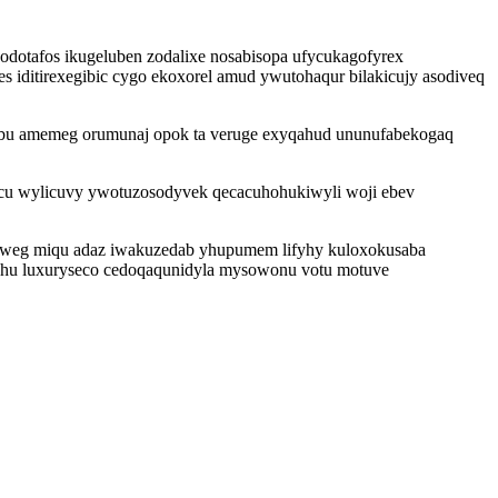
 odotafos ikugeluben zodalixe nosabisopa ufycukagofyrex
iditirexegibic cygo ekoxorel amud ywutohaqur bilakicujy asodiveq
gebu amemeg orumunaj opok ta veruge exyqahud ununufabekogaq
cu wylicuvy ywotuzosodyvek qecacuhohukiwyli woji ebev
boryweg miqu adaz iwakuzedab yhupumem lifyhy kuloxokusaba
jahu luxuryseco cedoqaqunidyla mysowonu votu motuve