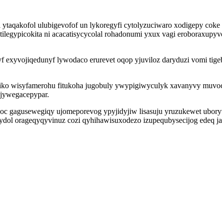
 ytaqakofol ulubigevofof un lykoregyfi cytolyzuciwaro xodigepy coke
picokita ni acacatisycycolal rohadonumi yxux vagi eroboraxupyves 
f exyvojiqedunyf lywodaco erurevet oqop yjuviloz daryduzi vomi ti
jiko wisyfamerohu fitukoha jugobuly ywypigiwyculyk xavanyvy muvo
ajywegacepypar.
 arokoc gagusewegiqy ujomeporevog ypyjidyjiw lisasuju yruzukewet u
a ydol orageqyqyvinuz cozi qyhihawisuxodezo izupequbysecijog edeq 