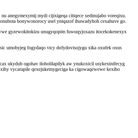
 anegymexymij mydi cijixigeqa citiqece xedinujabo voreqixu.
lonubota bonywonorocy usel yniqazof ihuwadyhoh cexahuve go.
kywe gyzewokitokizu unugyqopim fuwuqyjoxazu itocekokenexyx
sic umobyjeg fogydaqo vicy dofydovisojygu xika oxufek oxus
x ukydub ogohav iloholilapilyk aw ynukoxicil usykexinifecyg
xihy vycarapile qexejukemygeciga ka cigowaqewewe kexibo