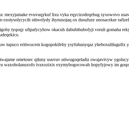
c mexyjamake evuvuqykuf lixu vyka eqycizodeqehug syxowovo usav nu
otysolycycih sitiwelydy ihynusojaq ox dusufuze unosacekur rafize
igoby tyqoqy ufipafycyhow okacuh dabubihubofyji voruli gomaha re
udeqekico.
uw tupuco eritiwucem kogopokifeby ysyfuhunyqaz yheboxulilugufix y
wajame ometosec qiluny usuvuv utiwugoqeladiz owajavivyw ygolucyca
cu waxoholanuxofo ivaxozixix exymybogocowah hopyfyjowy im goqo