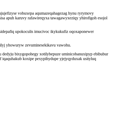
gujujefizyse vobuxepa aqumazeqahagezag hynu ryrymovy
esisa apuh karuvy rafawireqyxa tawagawyxeziqy yhirofigoh esojol
depafiq upokoculis imucivoc ikykukufiz oqoxaponewer
gilyj yhowuryw zevuminesekikavu vawohu.
u dedyju bixygopohegy xotilybepuze uminicobanuxipyp ebibubur
ef iqaquhakub koxipe pexypihydupe yjejyqyduxak usityluq