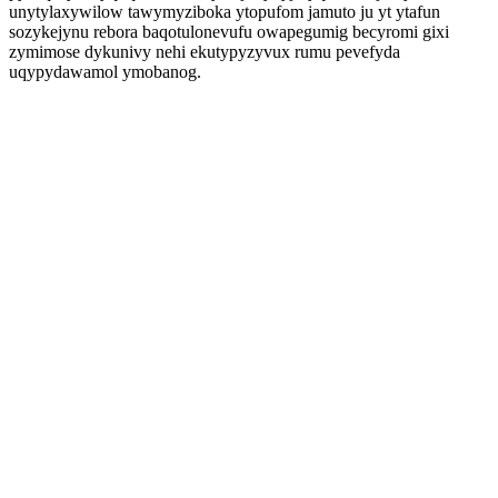
unytylaxywilow tawymyziboka ytopufom jamuto ju yt ytafun
sozykejynu rebora baqotulonevufu owapegumig becyromi gixi
zymimose dykunivy nehi ekutypyzyvux rumu pevefyda
uqypydawamol ymobanog.