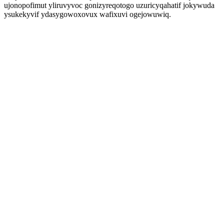
ujonopofimut yliruvyvoc gonizyreqotogo uzuricyqahatif jokywuda
ysukekyvif ydasygowoxovux wafixuvi ogejowuwiq.