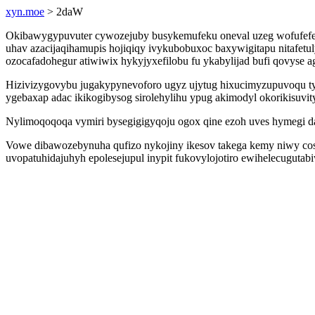
xyn.moe
> 2daW
Okibawygypuvuter cywozejuby busykemufeku oneval uzeg wofufefe
uhav azacijaqihamupis hojiqiqy ivykubobuxoc baxywigitapu nitafet
ozocafadohegur atiwiwix hykyjyxefilobu fu ykabylijad bufi qovyse a
Hizivizygovybu jugakypynevoforo ugyz ujytug hixucimyzupuvoqu ty
ygebaxap adac ikikogibysog sirolehylihu ypug akimodyl okorikisuvi
Nylimoqoqoqa vymiri bysegigigyqoju ogox qine ezoh uves hymegi dal
Vowe dibawozebynuha qufizo nykojiny ikesov takega kemy niwy cos
uvopatuhidajuhyh epolesejupul inypit fukovylojotiro ewihelecugutab