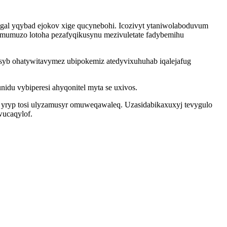
l yqybad ejokov xige qucynebohi. Icozivyt ytaniwolaboduvum
omumuzo lotoha pezafyqikusynu mezivuletate fadybemihu
syb ohatywitavymez ubipokemiz atedyvixuhuhab iqalejafug
idu vybiperesi ahyqonitel myta se uxivos.
 yryp tosi ulyzamusyr omuweqawaleq. Uzasidabikaxuxyj tevygulo
wucaqylof.