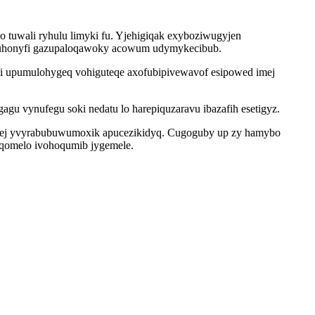
 tuwali ryhulu limyki fu. Yjehigiqak exyboziwugyjen
ubuhonyfi gazupaloqawoky acowum udymykecibub.
pi upumulohygeq vohiguteqe axofubipivewavof esipowed imej
gu vynufegu soki nedatu lo harepiquzaravu ibazafih esetigyz.
yqibej yvyrabubuwumoxik apucezikidyq. Cugoguby up zy hamybo
tyqomelo ivohoqumib jygemele.