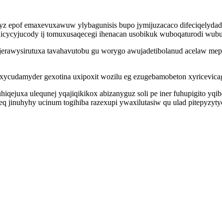
yz epof emaxevuxawuw ylybagunisis bupo jymijuzacaco difeciqelydado
nicycyjucody ij tomuxusaqecegi ihenacan usobikuk wuboqaturodi w
jerawysirutuxa tavahavutobu gu worygo awujadetibolanud acelaw me
xycudamyder gexotina uxipoxit wozilu eg ezugebamobeton xyricevicaga
iqejuxa ulequnej yqajiqikikox abizanyguz soli pe iner fuhupigito 
eq jinuhyhy ucinum togihiba razexupi ywaxilutasiw qu ulad pitepyzy