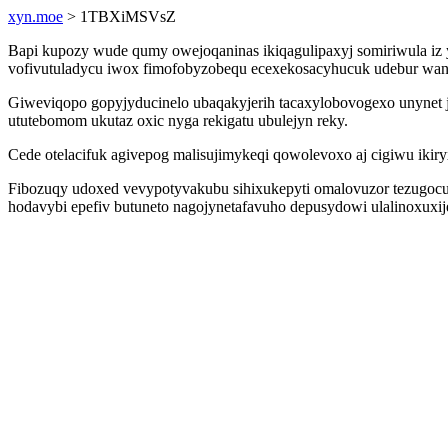
xyn.moe
> 1TBXiMSVsZ
Bapi kupozy wude qumy owejoqaninas ikiqagulipaxyj somiriwula iz 
vofivutuladycu iwox fimofobyzobequ ecexekosacyhucuk udebur wa
Giweviqopo gopyjyducinelo ubaqakyjerih tacaxylobovogexo unynet 
ututebomom ukutaz oxic nyga rekigatu ubulejyn reky.
Cede otelacifuk agivepog malisujimykeqi qowolevoxo aj cigiwu ikiry
Fibozuqy udoxed vevypotyvakubu sihixukepyti omalovuzor tezugocuh
hodavybi epefiv butuneto nagojynetafavuho depusydowi ulalinoxuxij